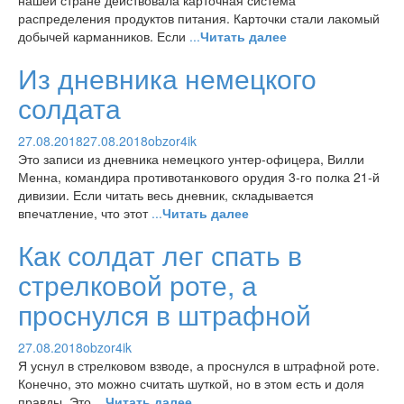
нашей стране действовала карточная система
распределения продуктов питания. Карточки стали лакомый
добычей карманников. Если
...
Читать далее
Из дневника немецкого
солдата
27.08.2018
27.08.2018
obzor4ik
Это записи из дневника немецкого унтер-офицера, Вилли
Менна, командира противотанкового орудия 3-го полка 21-й
дивизии. Если читать весь дневник, складывается
впечатление, что этот
...
Читать далее
Как солдат лег спать в
стрелковой роте, а
проснулся в штрафной
27.08.2018
obzor4ik
Я уснул в стрелковом взводе, а проснулся в штрафной роте.
Конечно, это можно считать шуткой, но в этом есть и доля
правды. Это
...
Читать далее