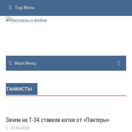
Skip
Top Menu
to
content
Main Menu
ТАНКИСТЫ
Зачем на Т-34 ставили катки от «Пантеры»
07.03.2020