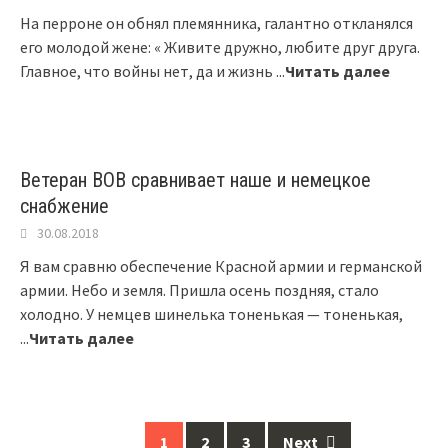
На перроне он обнял племянника, галантно откланялся
его молодой жене: « Живите дружно, любите друг друга.
Главное, что войны нет, да и жизнь
...
Читать далее
Ветеран ВОВ сравнивает наше и немецкое
снабжение
30.08.2018
Я вам сравню обеспечение Красной армии и германской
армии. Небо и земля. Пришла осень поздняя, стало
холодно. У немцев шинелька тоненькая — тоненькая,
...
Читать далее
1
2
3
Next