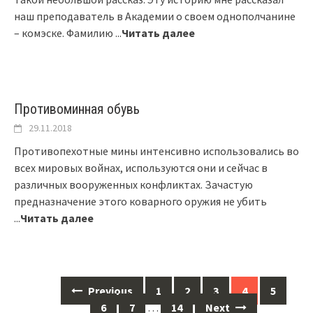
наш преподаватель в Академии о своем однополчанине
– комэске. Фамилию
...
Читать далее
Противоминная обувь
29.11.2018
Противопехотные мины интенсивно использовались во
всех мировых войнах, используются они и сейчас в
различных вооруженных конфликтах. Зачастую
предназначение этого коварного оружия не убить
...
Читать далее
Previous
1
2
3
4
5
Posts
6
7
…
14
Next