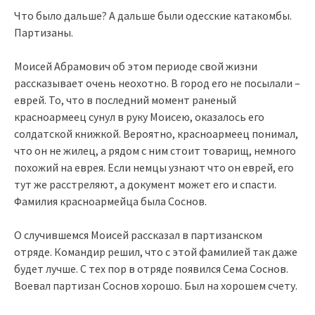
Что было дальше? А дальше были одесские катакомбы.
Партизаны.
Моисей Абрамович об этом периоде свой жизни
рассказывает очень неохотно. В город его не посылали –
еврей. То, что в последний момент раненый
красноармеец сунул в руку Моисею, оказалось его
солдатской книжкой. Вероятно, красноармеец понимал,
что он не жилец, а рядом с ним стоит товарищ, немного
похожий на еврея. Если немцы узнают что он еврей, его
тут же расстреляют, а документ может его и спасти.
Фамилия красноармейца была Соснов.
О случившемся Моисей рассказал в партизанском
отряде. Командир решил, что с этой фамилией так даже
будет лучше. С тех пор в отряде появился Сема Соснов.
Воевал партизан Соснов хорошо. Был на хорошем счету.