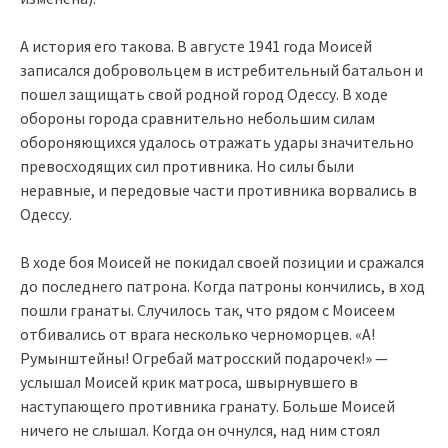
А история его такова. В августе 1941 года Моисей
записался добровольцем в истребительный батальон и
пошел защищать свой родной город Одессу. В ходе
обороны города сравнительно небольшим силам
обороняющихся удалось отражать удары значительно
превосходящих сил противника. Но силы были
неравные, и передовые части противника ворвались в
Одессу.
В ходе боя Моисей не покидал своей позиции и сражался
до последнего патрона. Когда патроны кончились, в ход
пошли гранаты. Случилось так, что рядом с Моисеем
отбивались от врага несколько черноморцев. «А!
Румынштейны! Огребай матросский подарочек!» —
услышал Моисей крик матроса, швырнувшего в
наступающего противника гранату. Больше Моисей
ничего не слышал. Когда он очнулся, над ним стоял