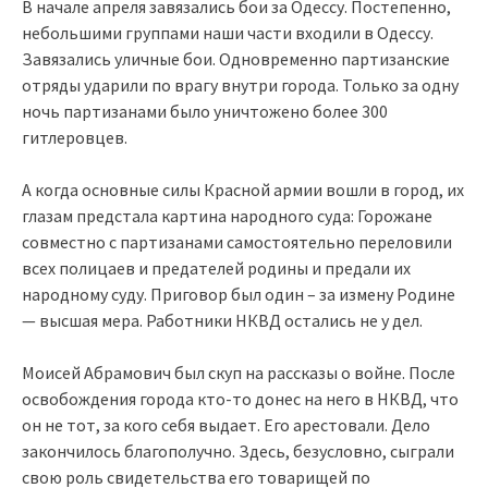
В начале апреля завязались бои за Одессу. Постепенно,
небольшими группами наши части входили в Одессу.
Завязались уличные бои. Одновременно партизанские
отряды ударили по врагу внутри города. Только за одну
ночь партизанами было уничтожено более 300
гитлеровцев.
А когда основные силы Красной армии вошли в город, их
глазам предстала картина народного суда: Горожане
совместно с партизанами самостоятельно переловили
всех полицаев и предателей родины и предали их
народному суду. Приговор был один – за измену Родине
— высшая мера. Работники НКВД остались не у дел.
Моисей Абрамович был скуп на рассказы о войне. После
освобождения города кто-то донес на него в НКВД, что
он не тот, за кого себя выдает. Его арестовали. Дело
закончилось благополучно. Здесь, безусловно, сыграли
свою роль свидетельства его товарищей по