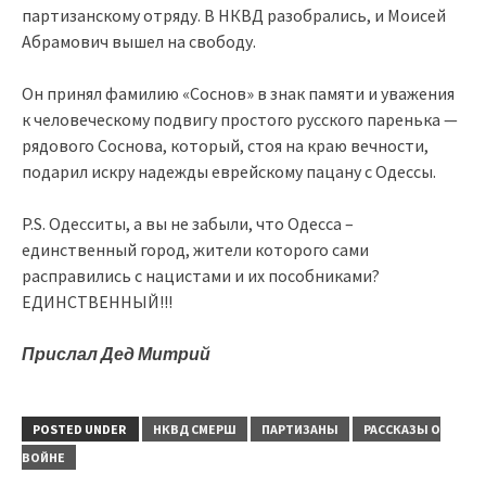
партизанскому отряду. В НКВД разобрались, и Моисей
Абрамович вышел на свободу.
Он принял фамилию «Соснов» в знак памяти и уважения
к человеческому подвигу простого русского паренька —
рядового Соснова, который, стоя на краю вечности,
подарил искру надежды еврейскому пацану с Одессы.
P.S. Одесситы, а вы не забыли, что Одесса –
единственный город, жители которого сами
расправились с нацистами и их пособниками?
ЕДИНСТВЕННЫЙ!!!
Прислал Дед Митрий
POSTED UNDER
НКВД СМЕРШ
ПАРТИЗАНЫ
РАССКАЗЫ О
ВОЙНЕ