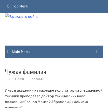
Skip
Top Menu
to
content
Main Menu
Чужая фамилия
29.11.2018
obzor4ik
У нас в академии на кафедре эксплуатации специальной
техники преподавал доктор технических наук
полковник Соснов Моисей Абрамович. (Фамилия
изменена).