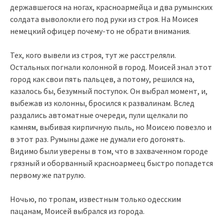
державшегося на ногах, красноармейца и два румынских
солдата выволокли его под руки из строя. На Моисея
немецкий офицер почему-то не обрати внимания.
Тех, кого вывели из строя, тут же расстреляли.
Остальных погнали колонной в город. Моисей знал этот
город как свои пять пальцев, а потому, решился на,
казалось бы, безумный поступок. Он выбрал момент, и,
выбежав из колонны, бросился к развалинам. Вслед
раздались автоматные очереди, пули щелкали по
камням, выбивая кирпичную пыль, но Моисею повезло и
в этот раз. Румыны даже не думали его догонять.
Видимо были уверены в том, что в захваченном городе
грязный и оборванный красноармеец быстро попадется
первому же патрулю.
Ночью, по тропам, известным только одесским
пацанам, Моисей выбрался из города.