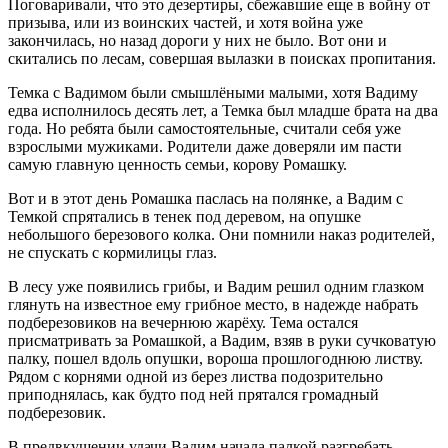
Поговаривали, что это дезертиры, сбежавшие еще в войну от
призыва, или из воинских частей, и хотя война уже
закончилась, но назад дороги у них не было. Вот они и
скитались по лесам, совершая вылазки в поисках пропитания.
Темка с Вадимом были смышлёными малыми, хотя Вадиму
едва исполнилось десять лет, а Темка был младше брата на два
года. Но ребята были самостоятельные, считали себя уже
взрослыми мужиками. Родители даже доверяли им пасти
самую главную ценность семьи, корову Ромашку.
Вот и в этот день Ромашка паслась на полянке, а Вадим с
Темкой спрятались в тенек под деревом, на опушке
небольшого березового колка. Они помнили наказ родителей,
не спускать с кормилицы глаз.
В лесу уже появились грибы, и Вадим решил одним глазком
глянуть на известное ему грибное место, в надежде набрать
подберезовиков на вечернюю жарёху. Тема остался
присматривать за Ромашкой, а Вадим, взяв в руки сучковатую
палку, пошел вдоль опушки, вороша прошлогоднюю листву.
Рядом с корнями одной из берез листва подозрительно
приподнялась, как будто под ней прятался громадный
подберезовик.
В предвкушении удачи Вадим начала палкой разгребать