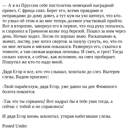
— А я из Пруссии себе пистолетик немецкий наградной
привез. С фрица снял. Берег его, всеми правдами и
неправдами до дому довез, а тут кум на ухо шепнул, что кто-
то узнал об этом и ко мне теперь должен участковый прийти.
Вот я второпях, завернул его в первое, что под руку попалось,
и схоронил в Грачином колке под березой. Пошел за ним через
день. Ночью ходил. Лесок-то хорошо знаю. Раскапываю я,
значит, листву, уже хотел сверток за пазуху сунуть, но, что-то
он мне легким и мягким показался. Развернул его, схватил в
темноте, а там свежая коровья лепешка. И смех, и грех! Тогда
сильно злился, а сейчас, как вспомню, на смех пробирает.
Пошутил же кто-то надо мной.
Дядя Егор и все, кто это слышал, хохотали до слез. Вытерев
слезы, Вадим произнес:
-Твой парабеллум, дядя Егор, уже давно на дне Фиминого
болота покоится.
-Так это ты сорванец! Вот надрал бы я тебе уши тогда, а
сейчас с тобой и не справлюсь!
И дядя Егор вновь захохотал, утирая набегавшие слезы.
Posted Under