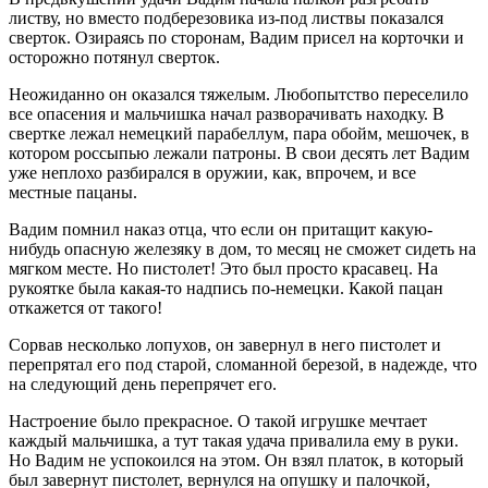
листву, но вместо подберезовика из-под листвы показался
сверток. Озираясь по сторонам, Вадим присел на корточки и
осторожно потянул сверток.
Неожиданно он оказался тяжелым. Любопытство переселило
все опасения и мальчишка начал разворачивать находку. В
свертке лежал немецкий парабеллум, пара обойм, мешочек, в
котором россыпью лежали патроны. В свои десять лет Вадим
уже неплохо разбирался в оружии, как, впрочем, и все
местные пацаны.
Вадим помнил наказ отца, что если он притащит какую-
нибудь опасную железяку в дом, то месяц не сможет сидеть на
мягком месте. Но пистолет! Это был просто красавец. На
рукоятке была какая-то надпись по-немецки. Какой пацан
откажется от такого!
Сорвав несколько лопухов, он завернул в него пистолет и
перепрятал его под старой, сломанной березой, в надежде, что
на следующий день перепрячет его.
Настроение было прекрасное. О такой игрушке мечтает
каждый мальчишка, а тут такая удача привалила ему в руки.
Но Вадим не успокоился на этом. Он взял платок, в который
был завернут пистолет, вернулся на опушку и палочкой,