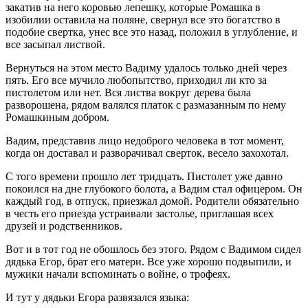
закатив на него коровью лепешку, которые Ромашка в
изобилии оставила на поляне, свернул все это богатство в
подобие свертка, унес все это назад, положил в углубление, и
все засыпал листвой.
Вернуться на этом место Вадиму удалось только дней через
пять. Его все мучило любопытство, приходил ли кто за
пистолетом или нет. Вся листва вокруг дерева была
разворошена, рядом валялся платок с размазанным по нему
Ромашкиным добром.
Вадим, представив лицо недоброго человека в тот момент,
когда он доставал и разворачивал сверток, весело захохотал.
С того времени прошло лет тридцать. Пистолет уже давно
покоился на дне глубокого болота, а Вадим стал офицером. Он
каждый год, в отпуск, приезжал домой. Родители обязательно
в честь его приезда устраивали застолье, приглашая всех
друзей и родственников.
Вот и в тот год не обошлось без этого. Рядом с Вадимом сидел
дядька Егор, брат его матери. Все уже хорошо подвыпили, и
мужики начали вспоминать о войне, о трофеях.
И тут у дядьки Егора развязался языка: