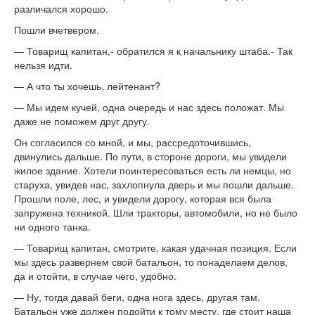
различался хорошо.
Пошли вчетвером.
— Товарищ капитан,- обратился я к начальнику штаба.- Так
нельзя идти.
— А что ты хочешь, лейтенант?
— Мы идем кучей, одна очередь и нас здесь положат. Мы
даже не поможем друг другу.
Он согласился со мной, и мы, рассредоточившись,
двинулись дальше. По пути, в стороне дороги, мы увидели
жилое здание. Хотели поинтересоваться есть ли немцы, но
старуха, увидев нас, захлопнула дверь и мы пошли дальше.
Прошли поле, лес, и увидели дорогу, которая вся была
запружена техникой. Шли тракторы, автомобили, но не было
ни одного танка.
— Товарищ капитан, смотрите, какая удачная позиция. Если
мы здесь развернем свой батальон, то понаделаем делов,
да и отойти, в случае чего, удобно.
— Ну, тогда давай беги, одна нога здесь, другая там.
Батальон уже должен подойти к тому месту, где стоит наша