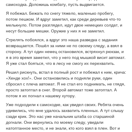
самоходка. Доложишь комбату, пусть выдвигается.
Я побежал. Бежать по снегу тяжело, маленько пробегу,
потом пешком. И вдруг заметил, как среди деревьев что-то
мелькнуло. Потом разглядел, идут двое немецких солдат, и
несут большие мешки. Оружие у них я не заметил.
Стрелять побоялся, а вдруг это наша разведка с задания
возвращается. Пошёл за ними не по своему следу, а взял в
сторону. А тут один немец остановился, встряхнул рюкзак, и
я в это время заметил, что у него под мышкой висит автомат.
Я уже стал бояться, что в лесу не смогу их перехватить.
Решил рискнуть, встал в полный рост и побежал к ним, крича:
«Хенде хох!». Они остановились и подняли руки, один
сбросил с плеча автомат. Я не стал его поднимать, не глядя,
просто затоптал в снег. Второй автомат тоже затоптал. А
потом я их погнал к нашему хутору.
Уже подходили к самоходке, как увидел своих. Ребята очень
удивились, что мне удалось захватить пленных. А тут слышу
сзади крик. Это нас уже начальник штаба со старшиной
догнали. Они вернулись по моему следу, увидали
натоптанное место, и не знали, кто кого взял в плен. Вот и