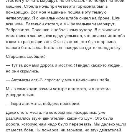
Я хотел уточнить маршрут, но он сказал, что пойдёт на моей
машине. Стояла ночь, три четверти горизонта был в
пожарищах. Вот моя машина и пошла в эту темную
четвертушку. Я с начальником штаба сидел на броне. Шли
всю ночь. Батальон отстал, а мы разведывали маршрут.
Забрезжило. Подошли к небольшому хутору. Я с экипажем
осматривал здания, как вдруг услышал, что начальник штаба
с кем-то разговаривает. Оказывается, это был старшина
нашего батальона. Батальон находился где-то неподалеку.
Старшина сообщил:
— Тут за домами дорога и мостик. Я видел каких-то людей,
но они скрылись.
— Автоматы есть?- спросил у меня начальник штаба.
Мы в самоходки возили четыре автомата, и я ответил
утвердительно.
— Бери автоматы, пойдем, проверим.
Даже с того места, на котором мы находились, уже
различались звуки двигателей, какой-то шум. Это была
дорога, которую нам надо было перерезать. Мы далеко ушли
от места боёв. Ни пожаров, ни взрывов, но звук двигателей