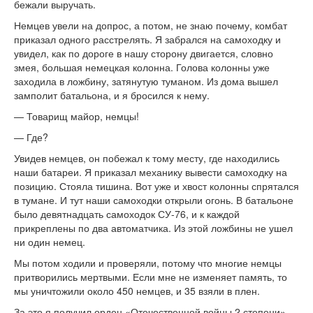
бежали выручать.
Немцев увели на допрос, а потом, не знаю почему, комбат
приказал одного расстрелять. Я забрался на самоходку и
увидел, как по дороге в нашу сторону двигается, словно
змея, большая немецкая колонна. Голова колонны уже
заходила в ложбину, затянутую туманом. Из дома вышел
замполит батальона, и я бросился к нему.
— Товарищ майор, немцы!
— Где?
Увидев немцев, он побежал к тому месту, где находились
наши батареи. Я приказал механику вывести самоходку на
позицию. Стояла тишина. Вот уже и хвост колонны спрятался
в тумане. И тут наши самоходки открыли огонь. В батальоне
было девятнадцать самоходок СУ-76, и к каждой
прикреплены по два автоматчика. Из этой ложбины не ушел
ни один немец.
Мы потом ходили и проверяли, потому что многие немцы
притворились мертвыми. Если мне не изменяет память, то
мы уничтожили около 450 немцев, и 35 взяли в плен.
За это я получил орден «Отечественной войны 2 степени»,