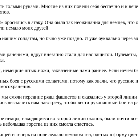
ь голыми руками. Многие из них повели себя беспечно и к вече
опов.
» бросились в атаку. Она была так неожиданна для немцев, что 
ли немало моих друзей.
нашим солдатам, но было уже поздно. И уже буквально через м
ими ранеными, вдруг внезапно стали для нас защитой. Пулеметы,
ты.
, немецкие штык-ножи, захваченные нами раннее. Если нечем был
 боев с русскими солдатами, потому как знали, что русские не
амосохранения.
ы мы смяли передние ряды фашистов и оказались у второй линии
сь выскочить нам навстречу, чтобы вести рукопашный бой на рав
коре немцы, находящиеся во второй линии окопов, были почти вс
 небольшая горстка из них смогла спастись.
щей и теперь на поле лежало немалом тел, одетых в форму цвета