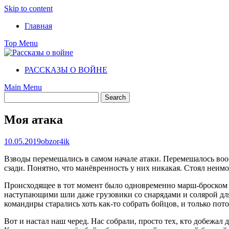
Skip to content
Главная
Top Menu
РАССКАЗЫ О ВОЙНЕ
Main Menu
Моя атака
10.05.2019
obzor4ik
Взводы перемешались в самом начале атаки. Перемешалось вооб
сзади. Понятно, что манёвренность у них никакая. Стоял неимо
Происходящее в тот момент было одновременно марш-броском 
наступающими шли даже грузовики со снарядами и солярой для
командиры старались хоть как-то собрать бойцов, и только по
Вот и настал наш черед. Нас собрали, просто тех, кто добежал