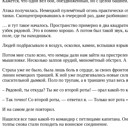
Кажется, что один вёл бой, обездвиженный, но с целой башней
Атака получилась. Немецкий пулемётный огонь практически от
танки. Сконцентрировавшись в очередной раз, даже разбившис
… и тут такое началось. Пространство примерно в два квадрат
узбек рядовой. Это я помню хорошо. А потом был такой звук, ка
поле, где ты находишься.
Людей подбрасывало в воздух, осколки, камни, вспышки взрыво
Потом мне стало ясно, что немцы дали нам зайти на пристреле
мышеловке. Несколько залпов орудий, миномётный обстрел. А по
Страха уже не было, была лишь боль в сердце, за своих фронто
линии немецких траншей. К ней уже подтягивались новые силы
спасительной дымкой. Полз по трупам, а в траншею упал весь в 
– Рядовой, ты откуда? Ты же со второй роты! — орал какой-то 
– Так точно! Со второй роты, — ответил я. — Только вот рота 
И на самом деле повторил.
Нашелся все таки какой-то командир с петлицами капитана. Он
толпы снова стали походить на воинское соединение.