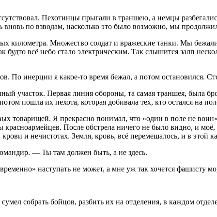
.
сутствовал. Пехотинцы прыгали в траншею, а немцы разбегались
ь вновь по взводам, насколько это было возможно, мы продолжи
ных километра. Множество солдат и вражеские танки. Мы бежали,
к будто всё небо стало электрическим. Так слышится залп нескол
в. По инерции я какое-то время бежал, а потом остановился. Ст
нный участок. Первая линия обороны, та самая траншея, была бр
том пошла их пехота, которая добивала тех, кто остался на пол
вых товарищей. Я прекрасно понимал, что «один в поле не воин»
 красноармейцев. После обстрела ничего не было видно, и моё,
крови и нечистотах. Земля, кровь, всё перемешалось, и в этой к
командир. — Ты там должен быть, а не здесь.
«временно» наступать не может, а мне уж так хочется фашисту мо
 сумел собрать бойцов, разбить их на отделения, в каждом отде