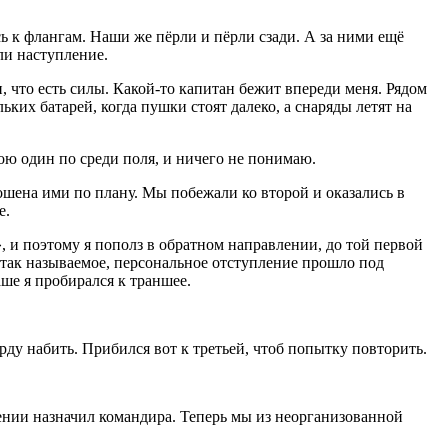
 к флангам. Наши же пёрли и пёрли сзади. А за ними ещё
ли наступление.
 что есть силы. Какой-то капитан бежит впереди меня. Рядом
ьких батарей, когда пушки стоят далеко, а снаряды летят на
ою один по среди поля, и ничего не понимаю.
ошена ими по плану. Мы побежали ко второй и оказались в
е.
, и поэтому я пополз в обратном направлении, до той первой
 так называемое, персональное отступление прошло под
аше я пробирался к траншее.
рду набить. Прибился вот к третьей, чтоб попытку повторить.
лении назначил командира. Теперь мы из неорганизованной