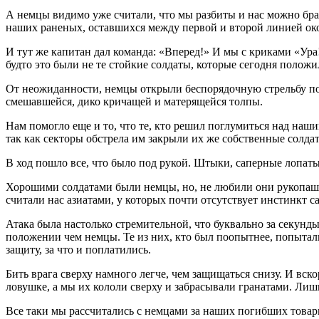
А немцы видимо уже считали, что мы разбиты и нас можно брат
наших раненых, оставшихся между первой и второй линией ок
И тут же капитан дал команда: «Вперед!» И мы с криками «Ура!
будто это были не те стойкие солдаты, которые сегодня положи
От неожиданности, немцы открыли беспорядочную стрельбу по 
смешавшейся, дико кричащей и матерящейся толпы.
Нам помогло еще и то, что те, кто решил поглумиться над наш
так как секторы обстрела им закрыли их же собственные солда
В ход пошло все, что было под рукой. Штыки, саперные лопаты
Хорошими солдатами были немцы, но, не любили они рукопашных
считали нас азиатами, у которых почти отсутствует инстинкт с
Атака была настолько стремительной, что буквально за секунд
положении чем немцы. Те из них, кто был поопытнее, попытали
защиту, за что и поплатились.
Бить врага сверху намного легче, чем защищаться снизу. И вс
ловушке, а мы их кололи сверху и забрасывали гранатами. Лишь
Все таки мы рассчитались с немцами за наших погибших товари